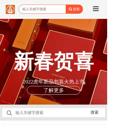
搜索
首页
品牌馆
所有商品
新春贺喜
关于野城
野城动态
2022虎年新品包装火热上市
联系我们
了解更多
搜索