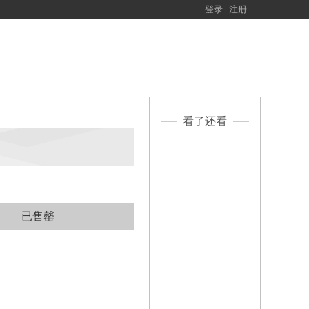
登录
|
注册
搜索
看了还看
丹尼尔 · 高级木柄
刀
49.9
价格：
￥