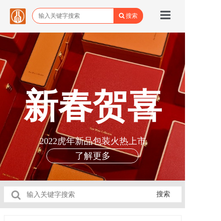
搜索
首页
品牌馆
所有商品
新春贺喜
关于野城
野城动态
2022虎年新品包装火热上市
联系我们
了解更多
搜索