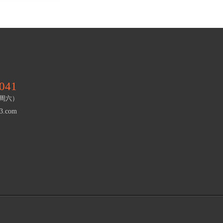
041
一～周六）
3.com