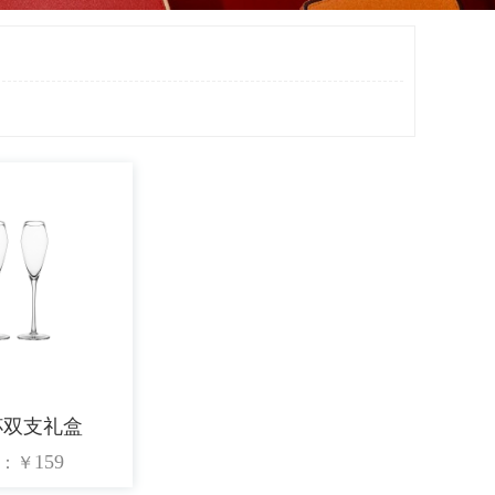
杯双支礼盒
159
：
￥