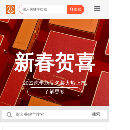
搜索
首页
品牌馆
所有商品
新春贺喜
关于野城
野城动态
2022虎年新品包装火热上市
联系我们
了解更多
搜索